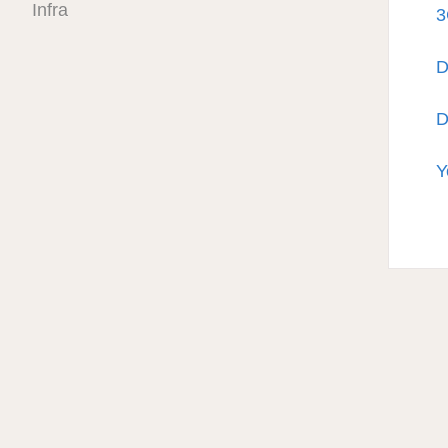
Infra
3
D
D
Y